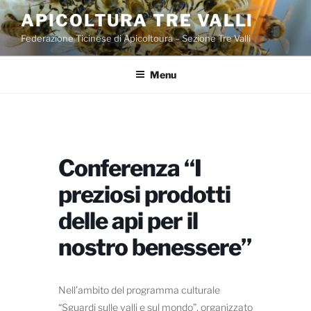
Salta
APICOLTURA TRE VALLI
al
Federazione Ticinese di Apicoltoura – Sezione Tre Valli
contenuto
Menu
Conferenza “I
preziosi prodotti
delle api per il
nostro benessere”
Nell’ambito del programma culturale
“Sguardi sulle valli e sul mondo”, organizzato