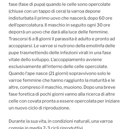
fase (fase di pupa) quando le celle sono opercolate
(chiuse con un tappo di cera) la varroa depone
indisturbata il primo uovo che nascerà, dopo 60 ore
dell’opercolatura. Il maschio in seguito ogni 30 ore
deporrà un uovo che darà alla luce delle femmine.
Trascorsi 6 a 8 giorni il parassita è adulto e pronto ad
accoppiarsi. Le varroe si nutrono della emolinfa delle
pupe trasmettendo delle infezioni virali in una fase
vitale dello sviluppo. L’accoppiamento avviene
esclusivamente all‘interno delle celle opercolate.
Quando l‘ape nasce (21 giorni) sopravvivono solo le
varroe femmine che hanno raggiunto la maturità e le
altre, compreso il maschio, muoiono. Dopo una breve
fase foretica di pochi giorni vanno alla ricerca di altre
celle con covata pronta a essere opercolata per iniziare
un nuovo ciclo di riproduzione.
Durante la sua vita, in condizioni naturali, una varroa
compie in media 2-3 cicli riproduttivi.