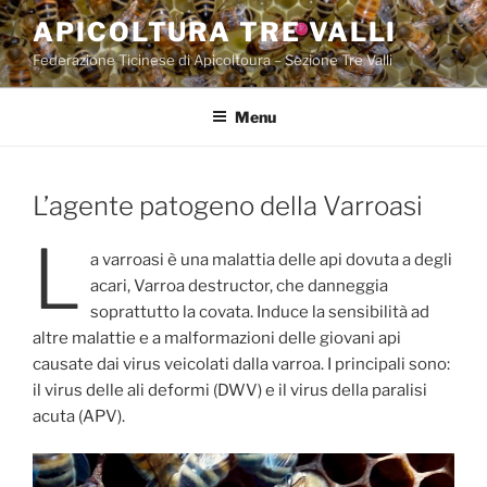
Salta
APICOLTURA TRE VALLI
al
Federazione Ticinese di Apicoltoura – Sezione Tre Valli
contenuto
Menu
L’agente patogeno della Varroasi
L
a varroasi è una malattia delle api dovuta a degli
acari, Varroa destructor, che danneggia
soprattutto la covata. Induce la sensibilità ad
altre malattie e a malformazioni delle giovani api
causate dai virus veicolati dalla varroa. I principali sono:
il virus delle ali deformi (DWV) e il virus della paralisi
acuta (APV).