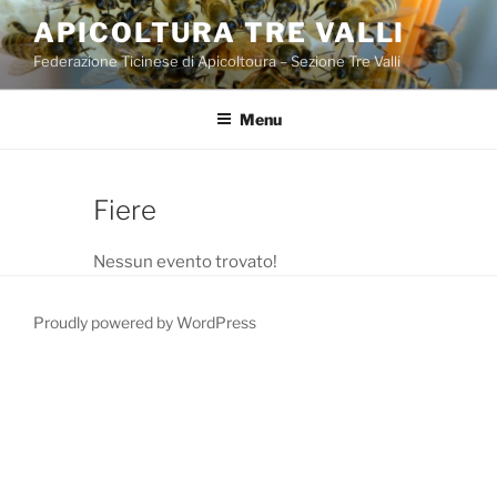
Salta
APICOLTURA TRE VALLI
al
Federazione Ticinese di Apicoltoura – Sezione Tre Valli
contenuto
Menu
Fiere
Nessun evento trovato!
Proudly powered by WordPress