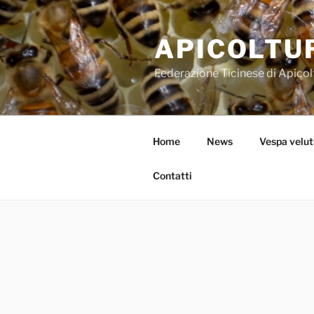
Salta
al
APICOLTUR
contenuto
Federazione Ticinese di Apicolt
Home
News
Vespa velut
Contatti