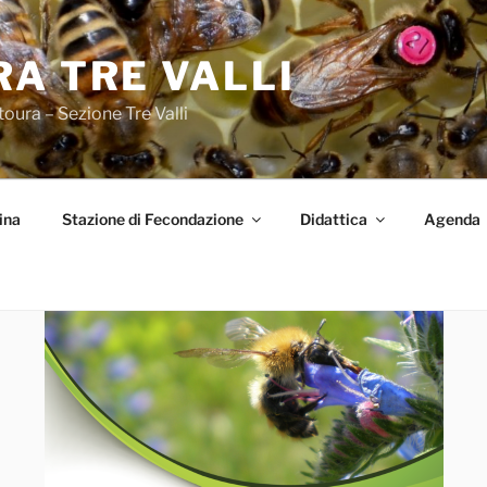
A TRE VALLI
oura – Sezione Tre Valli
ina
Stazione di Fecondazione
Didattica
Agenda